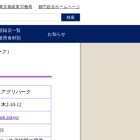
東京都産業労働局
都庁総合ホームページ
登録店一覧
お知らせ
使用食材別
ーク）
 アグリパーク
2-10-12
park.tokyo/
01