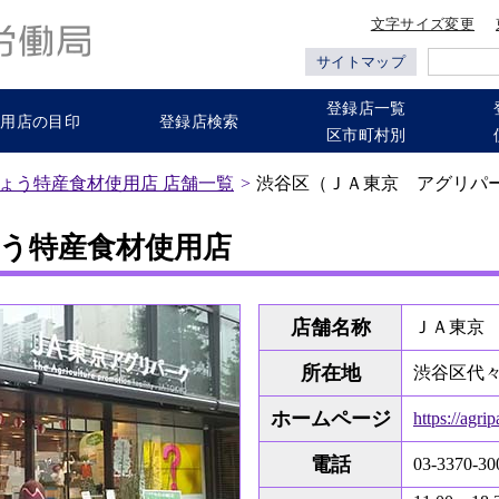
文字サイズ変更
サイトマップ
登録店一覧
使用店の目印
登録店検索
区市町村別
ょう特産食材使用店 店舗一覧
渋谷区（ＪＡ東京 アグリパ
う特産食材使用店
店舗名称
ＪＡ東京
所在地
渋谷区代々木
ホームページ
https://agri
電話
03-3370-30