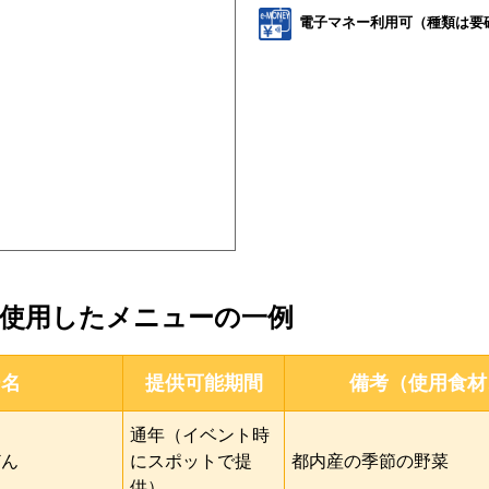
電子マネー利用可（種類は要
を使用したメニューの一例
ー名
提供可能
期間
備考
（使用食材
通年（イベント時
どん
にスポットで提
都内産の季節の野菜
供）